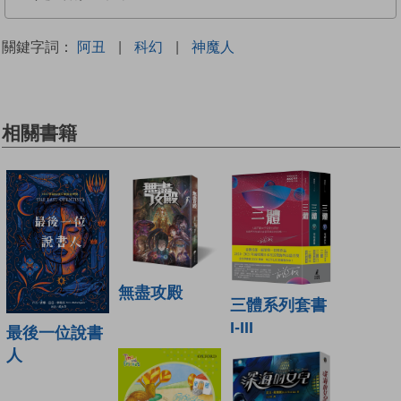
關鍵字詞：
阿丑
|
科幻
|
神魔人
相關書籍
無盡攻殿
三體系列套書
I-III
最後一位說書
人