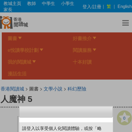
Skip
教城主頁
教師
中學生
小學生
繁
登入/註冊
|
|
English
to
家長
main
content
圖書
好書推介
e悅讀學校計劃
閱讀服務
我的閱讀城
十本好讀
漫話生活
香港閱讀城
> 圖書 >
文學小說
>
科幻歷險
人魔神 5
0
請登入以享受個人化閱讀體驗，或按「略