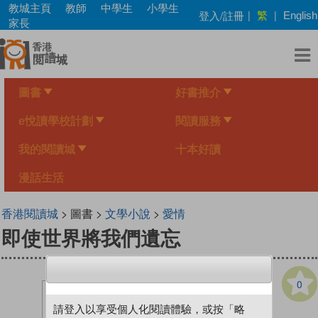
Skip
教城主頁
教師
中學生
小學生
繁
登入/註冊
|
|
English
to
家長
main
content
圖書
好書推介
e悅讀學校計劃
閱讀服務
我的閱讀城
十本好讀
漫話生活
香港閱讀城
> 圖書 >
文學小說
>
愛情
即使世界將我們遺忘
0
請登入以享受個人化閱讀體驗，或按「略