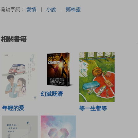
關鍵字詞：
愛情
|
小說
|
鄭梓靈
相關書籍
幻滅既濟
年輕的愛
等一生都等