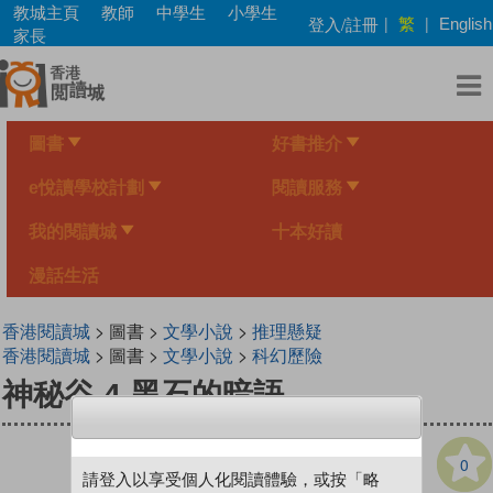
Skip
教城主頁
教師
中學生
小學生
繁
登入/註冊
|
|
English
to
家長
main
content
圖書
好書推介
e悅讀學校計劃
閱讀服務
我的閱讀城
十本好讀
漫話生活
香港閱讀城
> 圖書 >
文學小說
>
推理懸疑
香港閱讀城
> 圖書 >
文學小說
>
科幻歷險
神秘谷 4 黑石的暗語
0
請登入以享受個人化閱讀體驗，或按「略