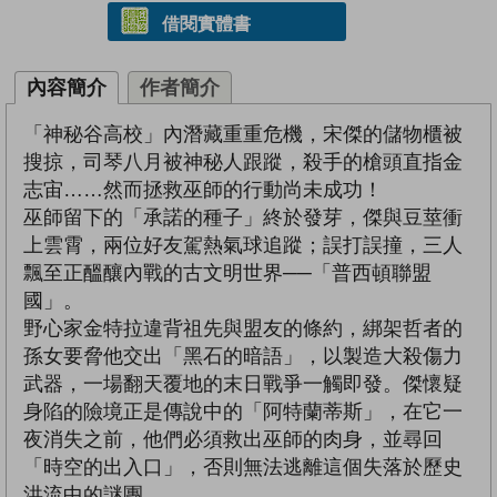
借閱實體書
內容簡介
作者簡介
「神秘谷高校」內潛藏重重危機，宋傑的儲物櫃被
搜掠，司琴八月被神秘人跟蹤，殺手的槍頭直指金
志宙……然而拯救巫師的行動尚未成功！
巫師留下的「承諾的種子」終於發芽，傑與豆莖衝
上雲霄，兩位好友駕熱氣球追蹤；誤打誤撞，三人
飄至正醞釀內戰的古文明世界──「普西頓聯盟
國」。
野心家金特拉違背祖先與盟友的條約，綁架哲者的
孫女要脅他交出「黑石的暗語」，以製造大殺傷力
武器，一場翻天覆地的末日戰爭一觸即發。傑懷疑
身陷的險境正是傳說中的「阿特蘭蒂斯」，在它一
夜消失之前，他們必須救出巫師的肉身，並尋回
「時空的出入口」，否則無法逃離這個失落於歷史
洪流中的謎團。