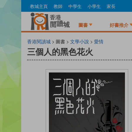
Skip
教城主頁
教師
中學生
小學生
家長
to
main
content
圖書
好書推介
香港閱讀城
> 圖書 >
文學小說
>
愛情
三個人的黑色花火