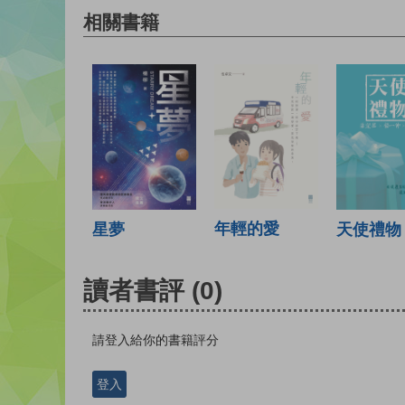
相關書籍
年輕的愛
天使禮物
星夢
讀者書評
(0)
請登入給你的書籍評分
登入