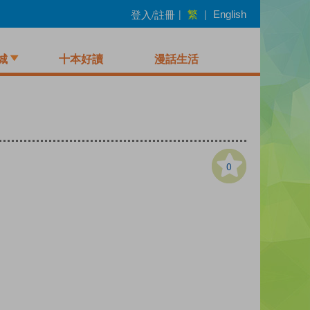
繁
登入/註冊
|
|
English
城
十本好讀
漫話生活
0