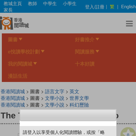
Skip
教城主頁
教師
中學生
小學生
繁
登入/註冊
|
|
English
to
家長
main
content
圖書
好書推介
e悅讀學校計劃
閱讀服務
我的閱讀城
十本好讀
漫話生活
香港閱讀城
> 圖書 >
語言文字
>
英文
香港閱讀城
> 圖書 >
文學小說
>
世界文學
香港閱讀城
> 圖書 >
文學小說
>
科幻歷險
The Treasure of Monte Cristo
請登入以享受個人化閱讀體驗，或按「略
0