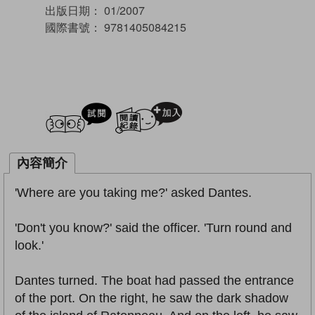
出版日期：
01/2007
國際書號：
9781405084215
試閲
加入閱讀紀錄
內容簡介
'Where are you taking me?' asked Dantes.
'Don't you know?' said the officer. 'Turn round and
look.'
Dantes turned. The boat had passed the entrance
of the port. On the right, he saw the dark shadow