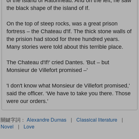
of the island of Ratonneau. And on the left, he saw
the black shape of the island of If.
On the top of steep rocks, was a great prison
fortress – the Chateau d'If. The thick stone walls of
the prision had stood for three hundred years.
Many stories were told about this terrible place.
The Chateau d'If!' cried Dantes. 'But – but
Monsieur de Villefort promised –'
'I don't know what Monsieur de Villefort promised,'
said the officer. ‘We have to take you there. Those
were our orders.'
關鍵字詞：
Alexandre Dumas
|
Classical literature
|
Novel
|
Love