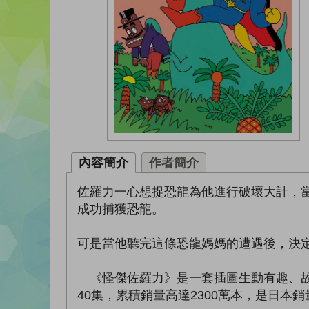
內容簡介
作者簡介
佐羅力一心想捉恐龍為他進行破壞大計，
成功捕獲恐龍。
可是當他聽完這條恐龍媽媽的遭遇後，決
《怪傑佐羅力》是一套插圖生動有趣、故事
40集，累積銷量高達2300萬本，是日