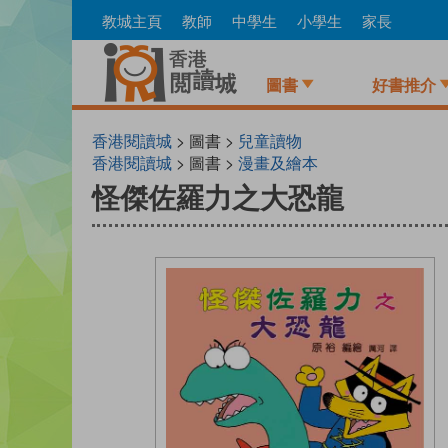
Skip
教城主頁
教師
中學生
小學生
家長
to
main
content
圖書
好書推介
香港閱讀城
> 圖書 >
兒童讀物
香港閱讀城
> 圖書 >
漫畫及繪本
怪傑佐羅力之大恐龍