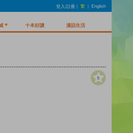
繁
登入/註冊
|
|
English
城
十本好讀
漫話生活
5