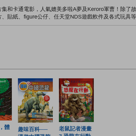
和卡通電影，人氣媲美多啦A夢及Keroro軍曹！除了
貼紙、figure公仔、任天堂NDS遊戲軟件及各式玩具
，體
老鼠記者漫畫
趣味百科──