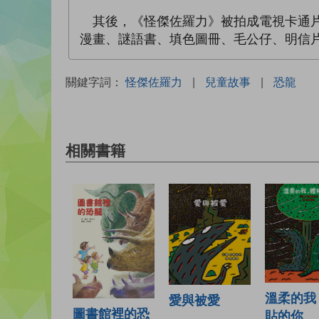
其後，《怪傑佐羅力》被拍成電視卡通片集
漫畫、謎語書、填色圖冊、毛公仔、明信片、
關鍵字詞：
怪傑佐羅力
|
兒童故事
|
恐龍
相關書籍
溫柔的我
愛與被愛
圖書館裡的恐
貼的你