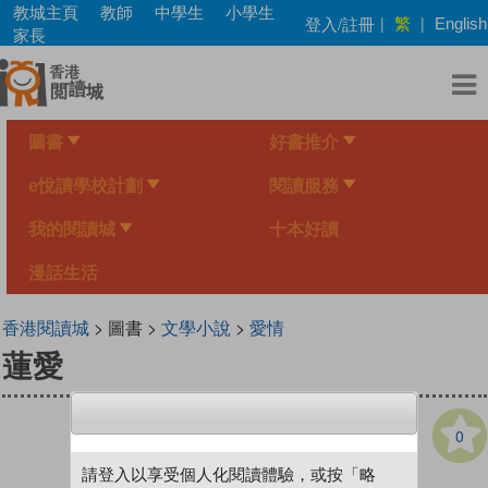
Skip
教城主頁
教師
中學生
小學生
繁
登入/註冊
|
|
English
to
家長
main
content
圖書
好書推介
e悅讀學校計劃
閱讀服務
我的閱讀城
十本好讀
漫話生活
香港閱讀城
> 圖書 >
文學小說
>
愛情
蓮愛
0
請登入以享受個人化閱讀體驗，或按「略