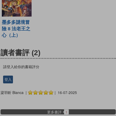
墨多多謎境冒
險 8 法老王之
心（上）
讀者書評
(2)
請登入給你的書籍評分
登入
梁羽昕 Bianca |
| 16-07-2025
更多書評
1