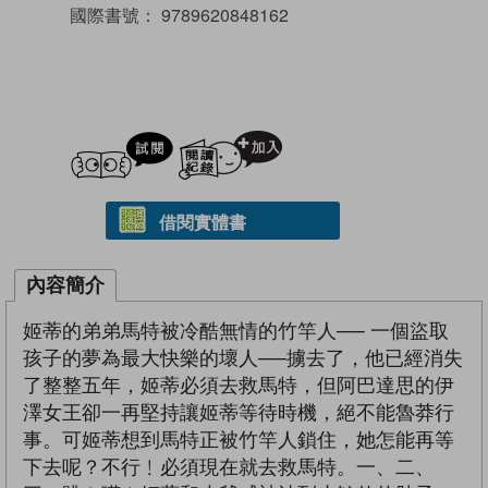
國際書號：
9789620848162
試閲
加入閱讀紀錄
借閱實體書
內容簡介
姬蒂的弟弟馬特被冷酷無情的竹竿人── 一個盜取
孩子的夢為最大快樂的壞人──擄去了，他已經消失
了整整五年，姬蒂必須去救馬特，但阿巴達思的伊
澤女王卻一再堅持讓姬蒂等待時機，絕不能魯莽行
事。可姬蒂想到馬特正被竹竿人鎖住，她怎能再等
下去呢？不行﹗必須現在就去救馬特。一、二、