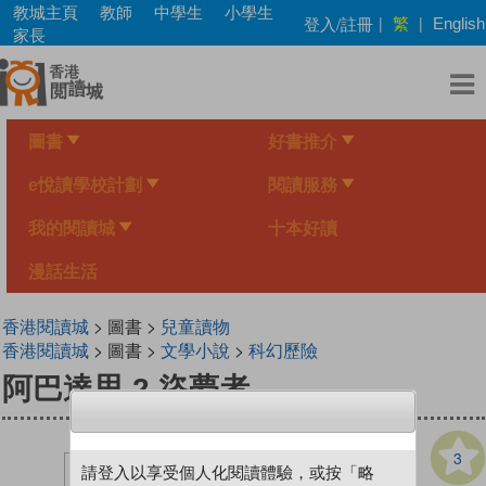
Skip
教城主頁
教師
中學生
小學生
繁
登入/註冊
|
|
English
to
家長
main
content
圖書
好書推介
e悅讀學校計劃
閱讀服務
我的閱讀城
十本好讀
漫話生活
香港閱讀城
> 圖書 >
兒童讀物
香港閱讀城
> 圖書 >
文學小說
>
科幻歷險
阿巴達思 2 盜夢者
3
請登入以享受個人化閱讀體驗，或按「略