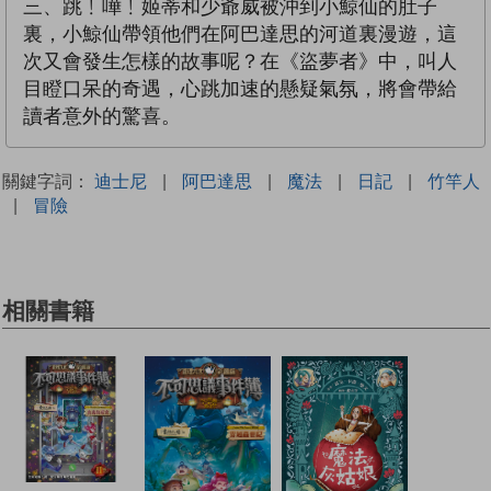
三、跳﹗嘩﹗姬蒂和少爺威被沖到小鯨仙的肚子
裏，小鯨仙帶領他們在阿巴達思的河道裏漫遊，這
次又會發生怎樣的故事呢？在《盜夢者》中，叫人
目瞪口呆的奇遇，心跳加速的懸疑氣氛，將會帶給
讀者意外的驚喜。
關鍵字詞：
迪士尼
|
阿巴達思
|
魔法
|
日記
|
竹竿人
|
冒險
相關書籍