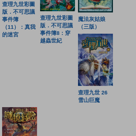
查理九世彩圖
版．不可思議
查理九世彩圖
魔法灰姑娘
事件簿
版．不可思議
（三版）
（11）：真我
事件簿8：穿
的迷宮
越蟲世紀
查理九世 26
雪山巨魔