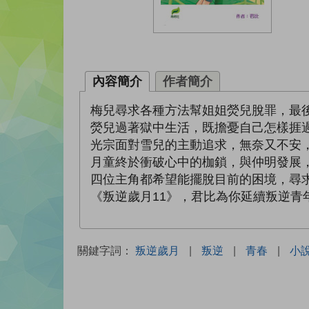
內容簡介
作者簡介
梅兒尋求各種方法幫姐姐熒兒脫罪，最
熒兒過著獄中生活，既擔憂自己怎樣捱
光宗面對雪兒的主動追求，無奈又不安
月童終於衝破心中的枷鎖，與仲明發展
四位主角都希望能擺脫目前的困境，尋
《叛逆歲月11》，君比為你延續叛逆青
關鍵字詞：
叛逆歲月
|
叛逆
|
青春
|
小