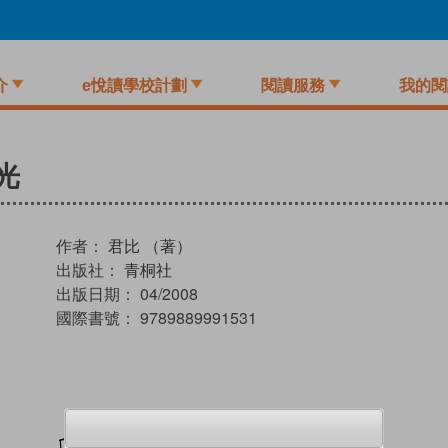
介
e悅讀學校計劃
閱讀服務
我的閱
光
作者：
君比 （著）
出版社：
青桐社
出版日期：
04/2008
國際書號：
9789889991531
加入閱讀紀錄