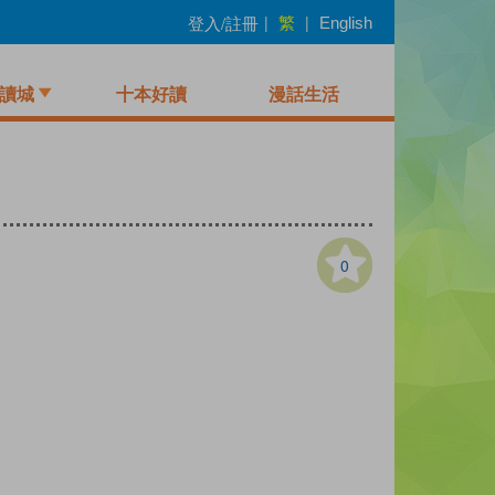
繁
登入/註冊
|
|
English
讀城
十本好讀
漫話生活
0