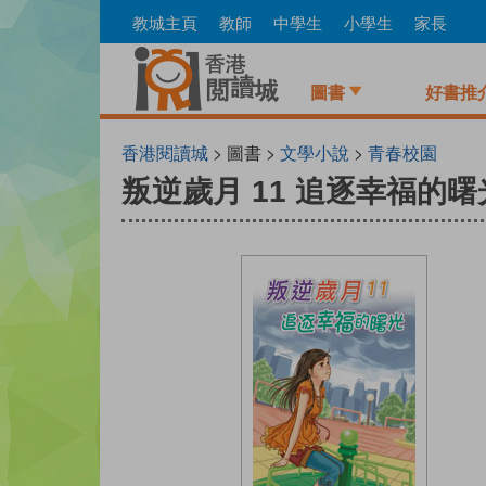
Skip
教城主頁
教師
中學生
小學生
家長
to
main
content
圖書
好書推
香港閱讀城
> 圖書 >
文學小說
>
青春校園
叛逆歲月 11 追逐幸福的曙