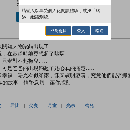
請登入以享受個人化閱讀體驗，或按「略
過」繼續瀏覽。
借閱實體書
成為會員
登入
略過
後關鍵人物梁晶出現了……
過，在寂靜時她更想起了馳驅……
，只覺對不起梅兒……
，可是爸爸的出現鉤起了她心底的痛楚……
求幸福，曙光看似漸露，卻又驟明忽暗，究竟他們能否抓
年的故事，情摯意切，讓你感動﹗
說
|
君比
|
熒兒
|
月童
|
光宗
|
梅兒