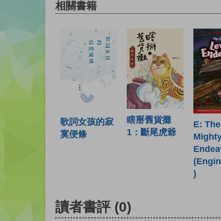
相關書籍
瞎掰舊貨攤
歌詞女孩的寂
E: The
1：斷尾虎爺
寞便條
Mighty
Endea
(Engin
)
讀者書評
(0)