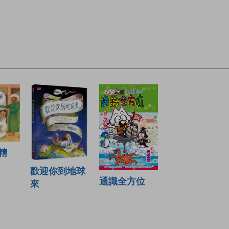
精
歡迎你到地球
通識全方位
來