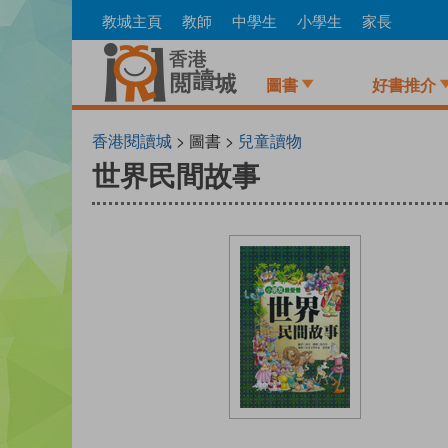
Skip
教城主頁
教師
中學生
小學生
家長
to
main
content
圖書
好書推介
香港閱讀城
> 圖書 >
兒童讀物
世界民間故事