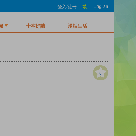
繁
登入/註冊
|
|
English
城
十本好讀
漫話生活
0