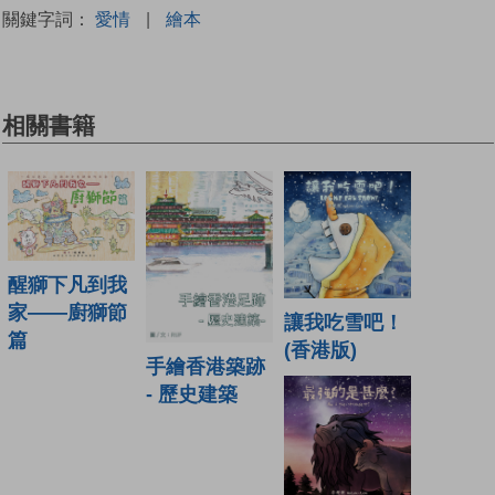
關鍵字詞：
愛情
|
繪本
相關書籍
醒獅下凡到我
家——廚獅節
讓我吃雪吧！
篇
(香港版)
手繪香港築跡
- 歷史建築