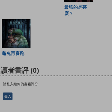
最強的是甚
麼？
龜兔再賽跑
讀者書評
(0)
請登入給你的書籍評分
登入