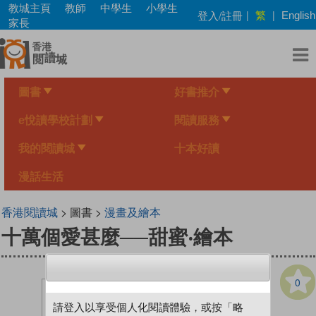
Skip
教城主頁
教師
中學生
小學生
繁
登入/註冊
|
|
English
to
家長
main
content
圖書
好書推介
e悅讀學校計劃
閱讀服務
我的閱讀城
十本好讀
漫話生活
香港閱讀城
> 圖書 >
漫畫及繪本
十萬個愛甚麼──甜蜜‧繪本
0
請登入以享受個人化閱讀體驗，或按「略