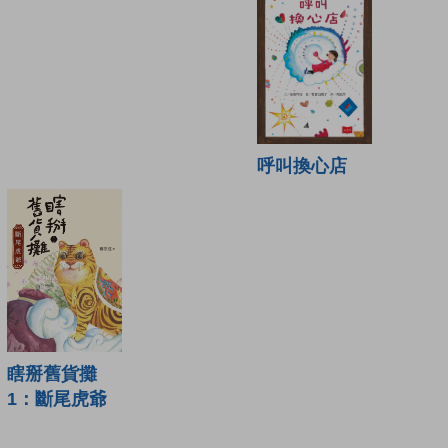
呼叫換心店
瞎掰舊貨攤
1：斷尾虎爺