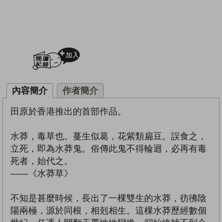
加入閱讀紀錄
內容簡介
作者簡介
田原於香港推出的首部作品。
水莽，毒草也。蔓生似葛，花紫類扁豆。誤食之，
立死，即為水莽鬼。俗傳此鬼不得輪迴，必再有毒
死者，始代之。
——《水莽草》
不知是甚麼時候，長出了一棵雙生的水莽，彷彿陰
陽兩極，源於同根，相剋相生。這棵水莽歷經數個