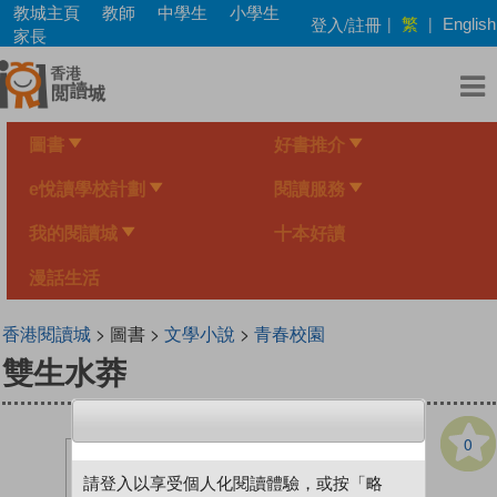
Skip
教城主頁
教師
中學生
小學生
繁
登入/註冊
|
|
English
to
家長
main
content
圖書
好書推介
e悅讀學校計劃
閱讀服務
我的閱讀城
十本好讀
漫話生活
香港閱讀城
> 圖書 >
文學小說
>
青春校園
雙生水莽
0
請登入以享受個人化閱讀體驗，或按「略