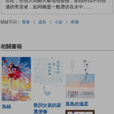
世紀，任憑人間翻天覆地地變換，卻始終找不到合
適的寄居者，如同幽靈一般潛伏在水中……
關鍵字詞：
青春
|
成長
|
小說
|
疼痛
相關書籍
孤島的溫柔
歌詞女孩的寂
洛絲
寞便條