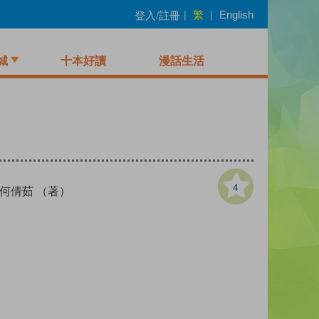
繁
登入/註冊
|
|
English
城
十本好讀
漫話生活
4
何倩茹 （著）