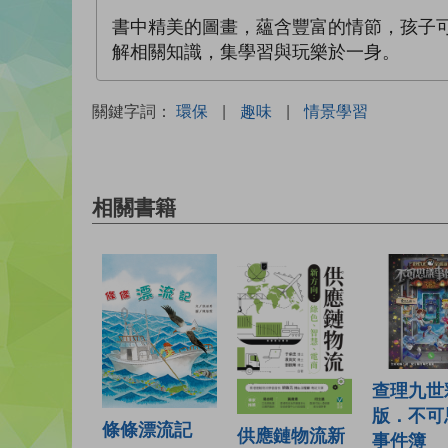
書中精美的圖畫，蘊含豐富的情節，孩子
解相關知識，集學習與玩樂於一身。
關鍵字詞：
環保
|
趣味
|
情景學習
相關書籍
查理九世
版．不可
條條漂流記
供應鏈物流新
事件簿