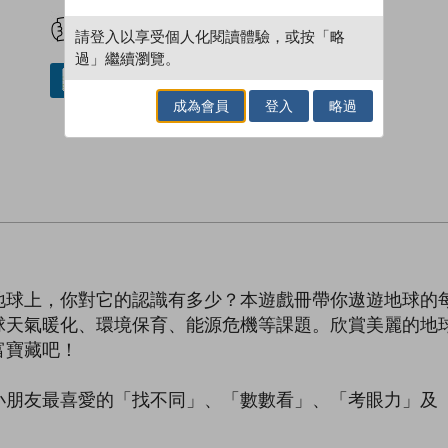
試閲
加入閱讀紀錄
請登入以享受個人化閱讀體驗，或按「略
過」繼續瀏覽。
借閱實體書
成為會員
登入
略過
地球上，你對它的認識有多少？本遊戲冊帶你遨遊地球的
球天氣暖化、環境保育、能源危機等課題。欣賞美麗的地
富寶藏吧！
小朋友最喜愛的「找不同」、「數數看」、「考眼力」及