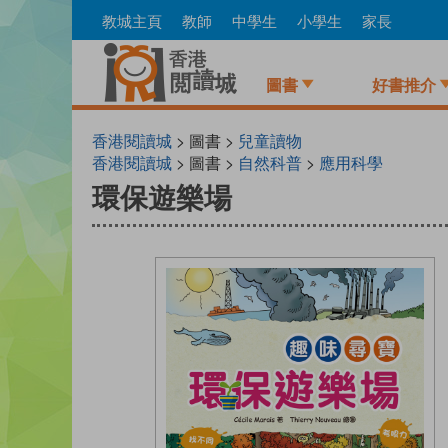
Skip
教城主頁
教師
中學生
小學生
家長
to
main
content
圖書
好書推介
香港閱讀城
> 圖書 >
兒童讀物
香港閱讀城
> 圖書 >
自然科普
>
應用科學
環保遊樂場