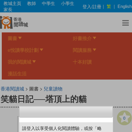
Skip
教城主頁
教師
中學生
小學生
繁
登入/註冊
|
|
English
to
家長
main
content
圖書
好書推介
e悅讀學校計劃
閱讀服務
我的閱讀城
十本好讀
漫話生活
香港閱讀城
> 圖書 >
兒童讀物
笑貓日記──塔頂上的貓
0
請登入以享受個人化閱讀體驗，或按「略