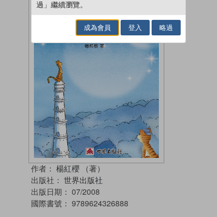
過」繼續瀏覽。
成為會員
登入
略過
作者：
楊紅櫻 （著）
出版社：
世界出版社
出版日期：
07/2008
國際書號：
9789624326888