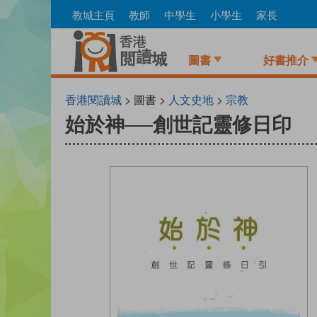
Skip
教城主頁
教師
中學生
小學生
家長
to
main
content
圖書
好書推介
香港閱讀城
> 圖書 >
人文史地
>
宗教
始於神──創世記靈修日印