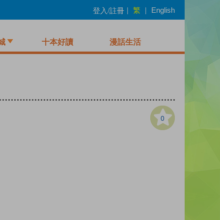
繁
登入/註冊
|
|
English
城
十本好讀
漫話生活
0