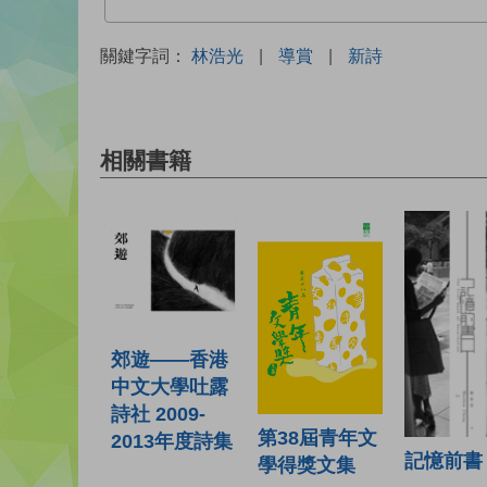
關鍵字詞：
林浩光
|
導賞
|
新詩
相關書籍
郊遊——香港
中文大學吐露
詩社 2009-
第38屆青年文
2013年度詩集
記憶前書
學得獎文集