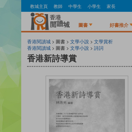
Skip
教城主頁
教師
中學生
小學生
家長
to
main
content
圖書
好書推介
香港閱讀城
> 圖書 >
文學小說
>
文學賞析
香港閱讀城
> 圖書 >
文學小說
>
詩詞
香港新詩導賞