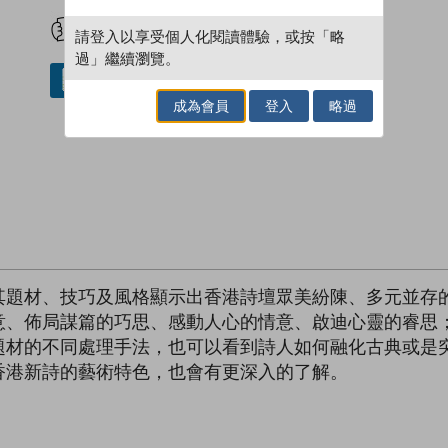
試閲
加入閱讀紀錄
請登入以享受個人化閱讀體驗，或按「略
過」繼續瀏覽。
借閱實體書
成為會員
登入
略過
其題材、技巧及風格顯示出香港詩壇眾美紛陳、多元並存
意、佈局謀篇的巧思、感動人心的情意、啟迪心靈的睿思
題材的不同處理手法，也可以看到詩人如何融化古典或是
香港新詩的藝術特色，也會有更深入的了解。