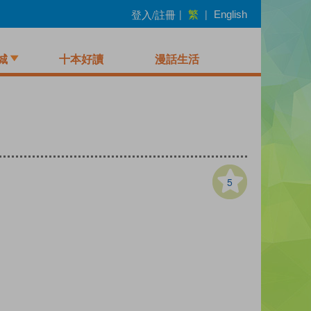
繁
登入/註冊
|
|
English
城
十本好讀
漫話生活
5