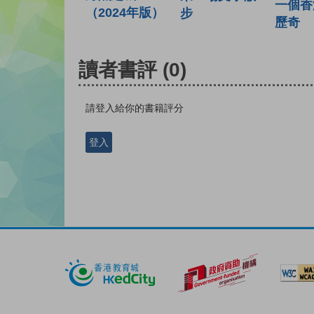
一個香
（2024年版）
步
歷奇
讀者書評
(0)
請登入給你的書籍評分
登入