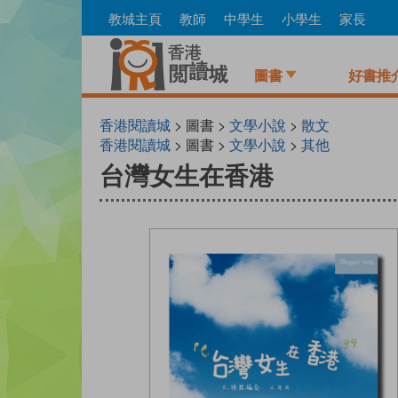
Skip
教城主頁
教師
中學生
小學生
家長
to
main
content
圖書
好書推
香港閱讀城
> 圖書 >
文學小說
>
散文
香港閱讀城
> 圖書 >
文學小說
>
其他
台灣女生在香港