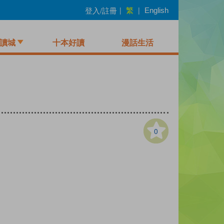
繁
登入/註冊
|
|
English
讀城
十本好讀
漫話生活
0