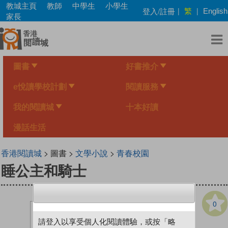
Skip
教城主頁
教師
中學生
小學生
繁
登入/註冊
|
|
English
to
家長
main
content
圖書
好書推介
e悅讀學校計劃
閱讀服務
我的閱讀城
十本好讀
漫話生活
香港閱讀城
> 圖書 >
文學小說
>
青春校園
睡公主和騎士
0
請登入以享受個人化閱讀體驗，或按「略