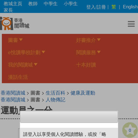
Skip
教城主頁
教師
中學生
小學生
繁
登入/註冊
|
|
English
to
家長
main
content
圖書
好書推介
e悅讀學校計劃
閱讀服務
我的閱讀城
十本好讀
漫話生活
香港閱讀城
> 圖書 >
生活百科
>
健康及運動
香港閱讀城
> 圖書 >
人物傳記
運動員之一分
0
請登入以享受個人化閱讀體驗，或按「略