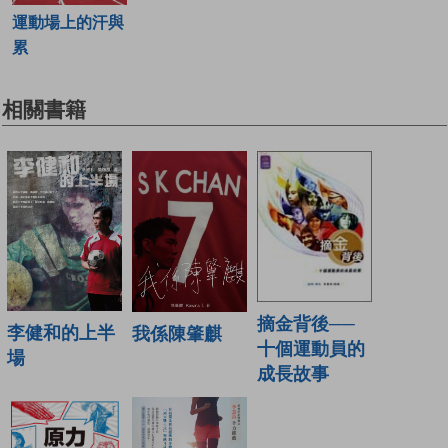
運動場上的汗與
累
相關書籍
摘金背後──
李健和的上半
我係陳肇麒
十個運動員的
場
成長故事