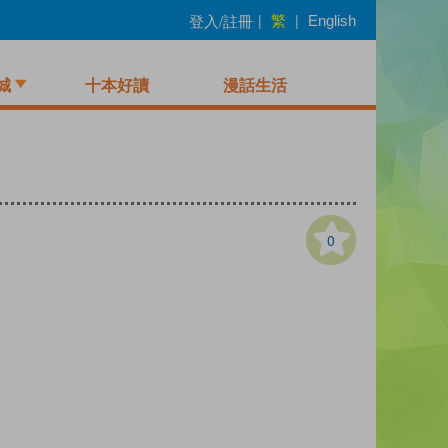
繁
登入/註冊
|
|
English
城
十本好讀
漫話生活
0