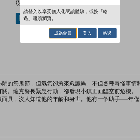
請登入以享受個人化閱讀體驗，或按「略
過」繼續瀏覽。
借閱實體書
成為會員
登入
略過
熱鬧的祭鬼節，但氣氛卻愈來愈詭異。不但各種奇怪事情
有關。龍克警長緊急行動，卻發現小鎮正面臨空前危機。
面具，沒人知道他的年齡和身世。他有一個助手──年僅