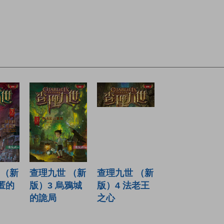
 （新
查理九世 （新
查理九世 （新
匿的
版）3 烏鴉城
版）4 法老王
的詭局
之心