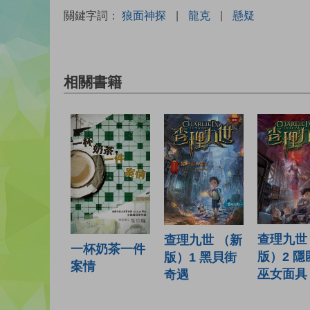
關鍵字詞：
狼面神探
|
龍克
|
懸疑
相關書籍
查理九世
查理九世 （新
一杯奶茶一件
版）2 隱
版）1 黑貝街
案情
巫女面具
奇遇