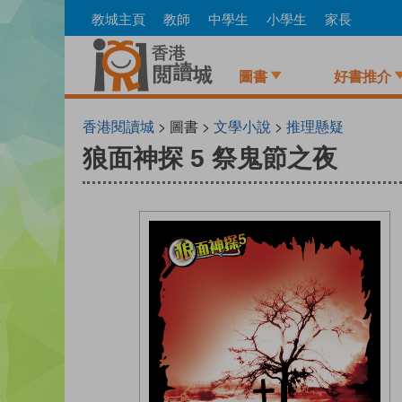
Skip
教城主頁
教師
中學生
小學生
家長
to
main
content
圖書
好書推介
香港閱讀城
> 圖書 >
文學小說
>
推理懸疑
狼面神探 5 祭鬼節之夜