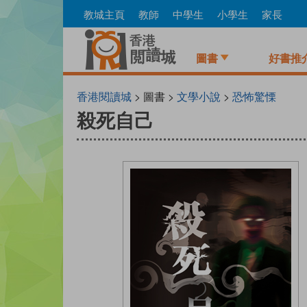
Skip
教城主頁
教師
中學生
小學生
家長
to
main
content
圖書
好書推
香港閱讀城
> 圖書 >
文學小說
>
恐怖驚慄
殺死自己