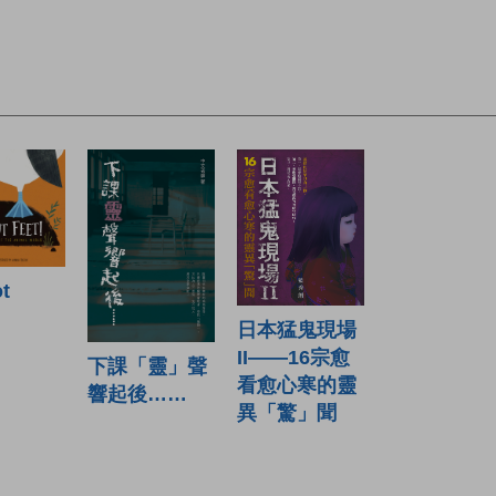
ot
日本猛鬼現場
II——16宗愈
下課「靈」聲
看愈心寒的靈
響起後……
異「驚」聞