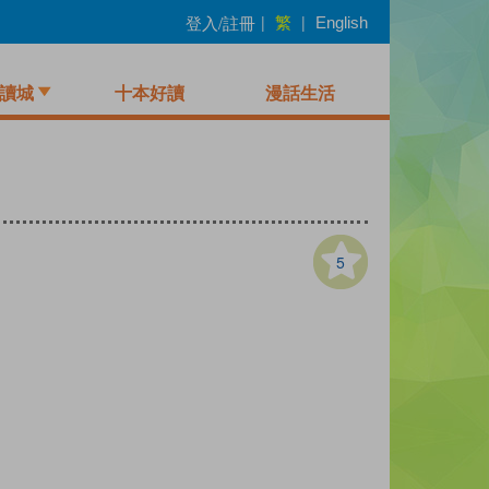
繁
登入/註冊
|
|
English
讀城
十本好讀
漫話生活
5