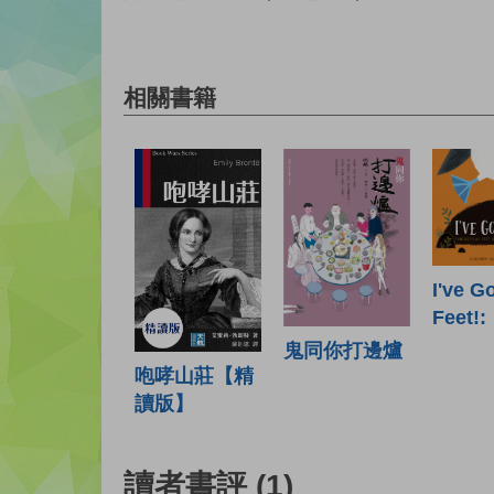
相關書籍
I've G
Feet!:
鬼同你打邊爐
咆哮山莊【精
讀版】
讀者書評
(1)