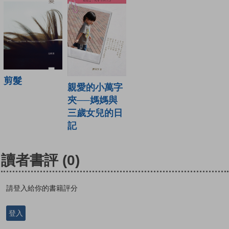
剪髮
親愛的小萬字
夾──媽媽與
三歲女兒的日
記
讀者書評
(0)
請登入給你的書籍評分
登入