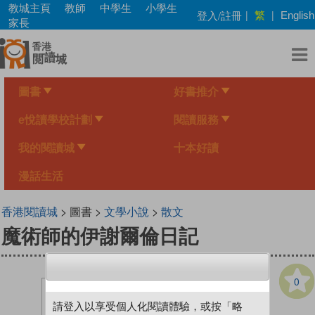
Skip
教城主頁
教師
中學生
小學生
繁
登入/註冊
|
|
English
to
家長
main
content
圖書
好書推介
e悅讀學校計劃
閱讀服務
我的閱讀城
十本好讀
漫話生活
香港閱讀城
> 圖書 >
文學小說
>
散文
魔術師的伊謝爾倫日記
0
請登入以享受個人化閱讀體驗，或按「略