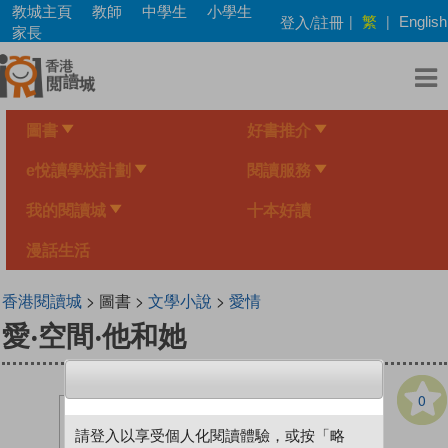
Skip
教城主頁
教師
中學生
小學生
繁
登入/註冊
|
|
English
to
家長
main
content
圖書
好書推介
e悅讀學校計劃
閱讀服務
我的閱讀城
十本好讀
漫話生活
香港閱讀城
> 圖書 >
文學小說
>
愛情
愛‧空間‧他和她
0
請登入以享受個人化閱讀體驗，或按「略