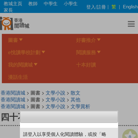
Skip
教城主頁
教師
中學生
小學生
繁
登入/註冊
|
|
English
to
家長
main
content
圖書
好書推介
e悅讀學校計劃
閱讀服務
我的閱讀城
十本好讀
漫話生活
香港閱讀城
> 圖書 >
文學小說
>
散文
香港閱讀城
> 圖書 >
文學小說
>
其他
香港閱讀城
> 圖書 >
文學小說
>
文學賞析
四十不惑
請登入以享受個人化閱讀體驗，或按「略
0