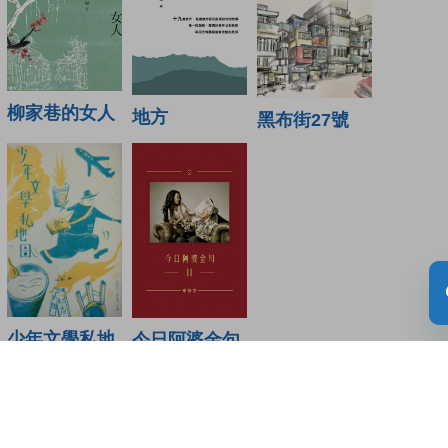
柳家巷的女人
地方
黑布街27號
少年文學私地
今日阿婆金句
圖
II
讀者書評
(0)