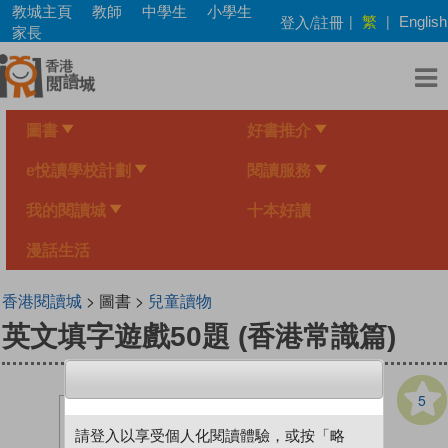
Skip
教城主頁
教師
中學生
小學生
繁
登入/註冊
|
|
English
to
家長
main
content
圖書
好書推介
e悅讀學校計劃
閱讀服務
我的閱讀城
十本好讀
漫話生活
香港閱讀城
> 圖書 >
兒童讀物
英文填字遊戲50題 (香港常識篇)
5
請登入以享受個人化閱讀體驗，或按「略