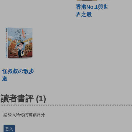
香港No.1與世
界之最
怪叔叔の散步
道
讀者書評
(1)
請登入給你的書籍評分
登入