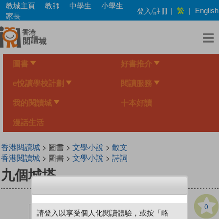
Skip
教城主頁
教師
中學生
小學生
繁
登入/註冊
|
|
English
to
家長
main
content
圖書
好書推介
e悅讀學校計劃
閱讀服務
我的閱讀城
十本好讀
漫話生活
香港閱讀城
> 圖書 >
文學小說
>
散文
香港閱讀城
> 圖書 >
文學小說
>
詩詞
九個城塔
0
請登入以享受個人化閱讀體驗，或按「略