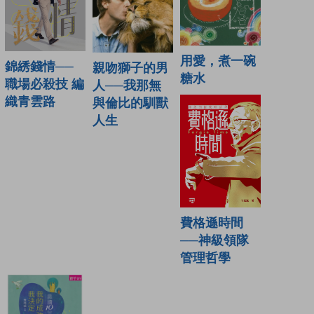
用愛，煮一碗
錦綉錢情──
親吻獅子的男
糖水
職場必殺技 編
人──我那無
織青雲路
與倫比的馴獸
人生
費格遜時間
──神級領隊
管理哲學