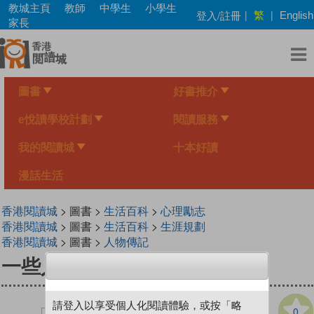
Skip
教城主頁
教師
中學生
小學生
繁
登入/註冊
|
|
English
to
家長
main
content
圖書
好書推介
e悅讀學校計劃
閱讀服務
我的閱讀城
十本好讀
漫話生活
香港閱讀城
> 圖書 >
生活百科
>
心理勵志
香港閱讀城
> 圖書 >
生活百科
>
生涯規劃
香港閱讀城
> 圖書 >
人物傳記
一些人一些事一些情
請登入以享受個人化閱讀體驗，或按「略
0