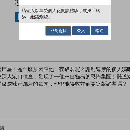
請登入以享受個人化閱讀體驗，或按「略
過」繼續瀏覽。
借閱實體書
成為會員
登入
略過
壇巨星﹗是什麼原因讓他一夜成名呢？謝利連摩的個人演
克深入港口偵查，發現了一個來自貓島的恐怖集團﹗難道
備做成辣汁燒烤的鼠肉，他們能得救並解開盜版謎案嗎？
版