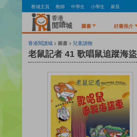
Skip
教城主頁
教師
中學生
小學生
家長
to
main
content
圖書
好書推介
香港閱讀城
> 圖書 >
兒童讀物
老鼠記者 41 歌唱鼠追蹤海