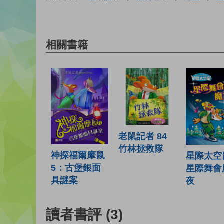
相關書籍
老鼠記者 84
竹林拯救隊
神探福爾摩鼠
星際太空鼠
5：古堡銀面
星際舞會
具謎案
夜
讀者書評
(3)