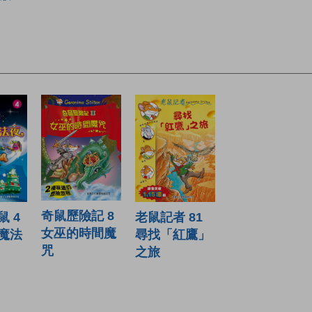
奇鼠歷險記 8
 4
老鼠記者 81
女巫的時間魔
魔法
尋找「紅鷹」
咒
之旅