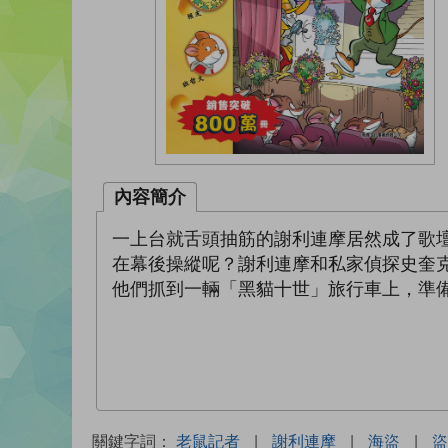
內容簡介
一上台就舌頭抽筋的謝利連摩居然成了歌
在幕後操縱呢？謝利連摩和私家偵探史奎
他們抓到一輛「黑貓十世」旅行車上，準
關鍵字詞：
老鼠記者
|
謝利連摩
|
海盜
|
盜