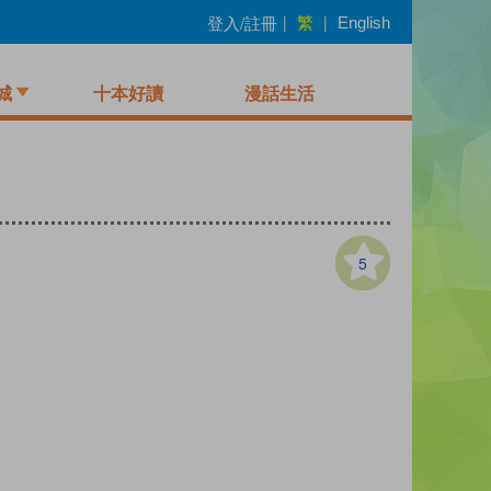
繁
登入/註冊
|
|
English
城
十本好讀
漫話生活
5