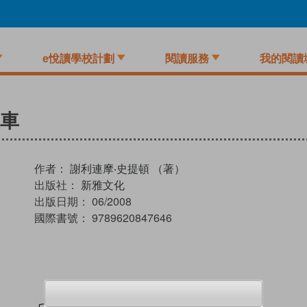
e悅讀學校計劃
閱讀服務
我的閱讀
盜車
作者：
謝利連摩‧史提頓 （著）
出版社：
新雅文化
出版日期：
06/2008
國際書號：
9789620847646
試閲
加入閱讀紀錄