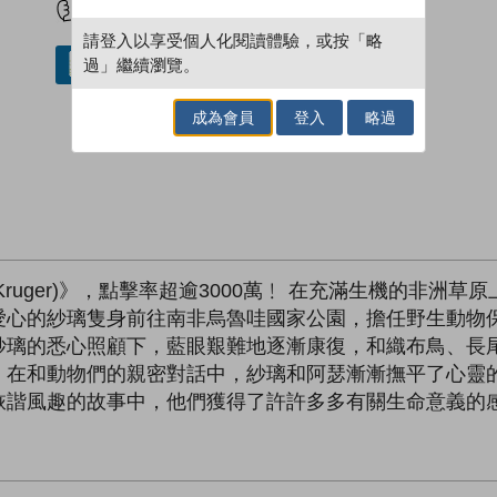
請登入以享受個人化閱讀體驗，或按「略
過」繼續瀏覽。
借閱實體書
成為會員
登入
略過
at Kruger)》，點擊率超逾3000萬﹗ 在充滿生機的
愛心的紗璃隻身前往南非烏魯哇國家公園，擔任野生動物
紗璃的悉心照顧下，藍眼艱難地逐漸康復，和織布鳥、長
﹗在和動物們的親密對話中，紗璃和阿瑟漸漸撫平了心靈
詼諧風趣的故事中，他們獲得了許許多多有關生命意義的