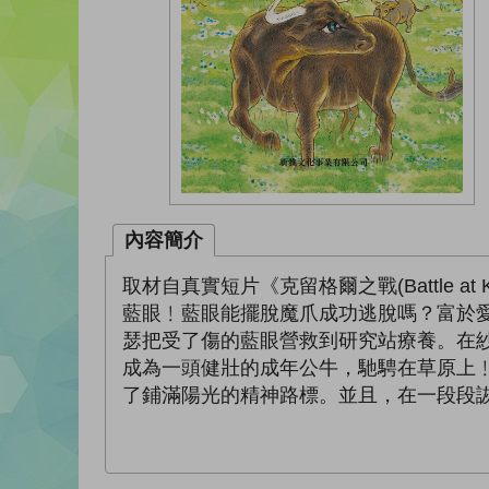
內容簡介
取材自真實短片《克留格爾之戰(Battle 
藍眼﹗藍眼能擺脫魔爪成功逃脫嗎？富於
瑟把受了傷的藍眼營救到研究站療養。在
成為一頭健壯的成年公牛，馳騁在草原上
了鋪滿陽光的精神路標。並且，在一段段