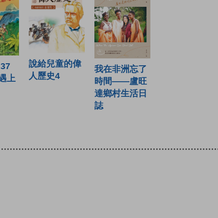
說給兒童的偉
37
我在非洲忘了
人歷史4
遇上
時間——盧旺
達鄉村生活日
誌