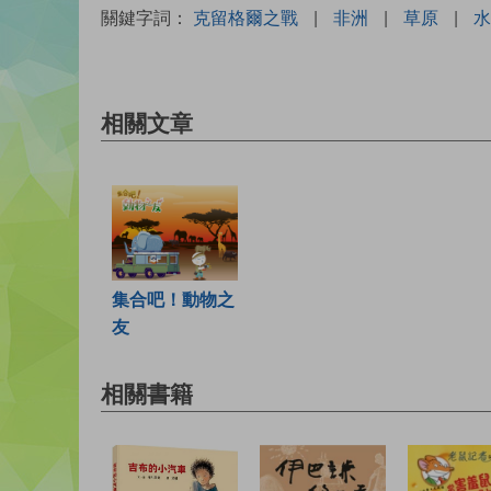
關鍵字詞：
克留格爾之戰
|
非洲
|
草原
|
水
相關文章
集合吧！動物之
友
相關書籍