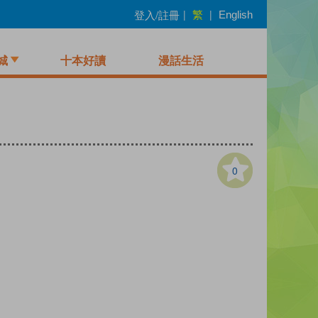
繁
登入/註冊
|
|
English
城
十本好讀
漫話生活
0