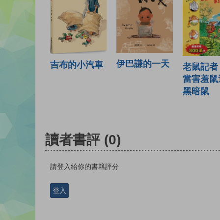
伊巴謙的一天
吉布的小汽車
老鼠記者 
當害羞鼠
黑暗鼠
讀者書評
(0)
請登入給你的書籍評分
登入