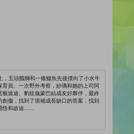
非洲草原上，五頭餓獅和一條鱷魚先後撲向了小水牛
保育員。一次野外考察，紗璃和她的上司阿
尾猴迪迪、豹紋龜蒙巴結成友好夥伴，最終
的創傷，找到了填補成長缺口的答案，找到
感悟和啟迪……