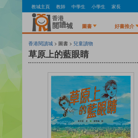
Skip
教城主頁
教師
中學生
小學生
家長
to
main
content
圖書
好書推介
香港閱讀城
> 圖書 >
兒童讀物
草原上的藍眼睛