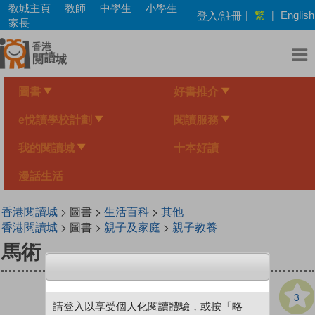
Skip
教城主頁
教師
中學生
小學生
繁
登入/註冊
|
|
English
to
家長
main
content
圖書
好書推介
e悅讀學校計劃
閱讀服務
我的閱讀城
十本好讀
漫話生活
香港閱讀城
> 圖書 >
生活百科
>
其他
香港閱讀城
> 圖書 >
親子及家庭
>
親子教養
馬術
3
請登入以享受個人化閱讀體驗，或按「略