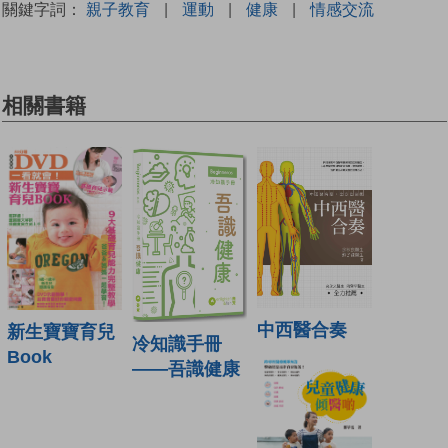
關鍵字詞：
親子教育
|
運動
|
健康
|
情感交流
相關書籍
中西醫合奏
新生寶寶育兒
冷知識手冊
Book
——吾識健康