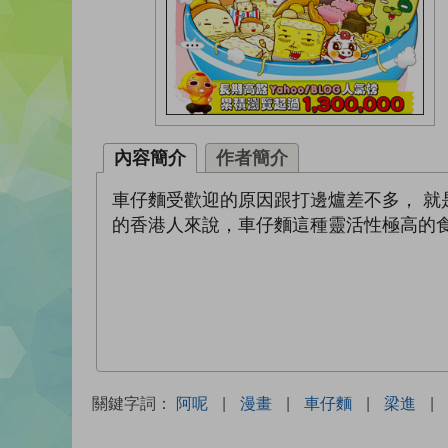
內容簡介
作者簡介
車仔麵受歡迎的原因跟打邊爐差不多， 就
的香港人來說，車仔麵這種靈活性極高的
關鍵字詞：
阿呢
|
漫畫
|
車仔麵
|
梁進
|