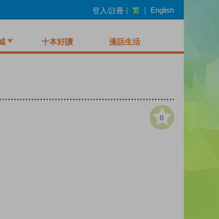
繁
登入/註冊
|
|
English
城
十本好讀
漫話生活
0