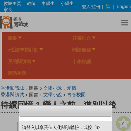
Skip
教城主頁
教師
中學生
小學生
繁
登入/註冊
|
|
English
to
家長
main
content
圖書
好書推介
e悅讀學校計劃
閱讀服務
我的閱讀城
十本好讀
漫話生活
香港閱讀城
> 圖書 >
文學小說
>
愛情
香港閱讀城
> 圖書 >
文學小說
>
青春校園
待續回憶 1 戀人之前，道別以後
0
請登入以享受個人化閱讀體驗，或按「略