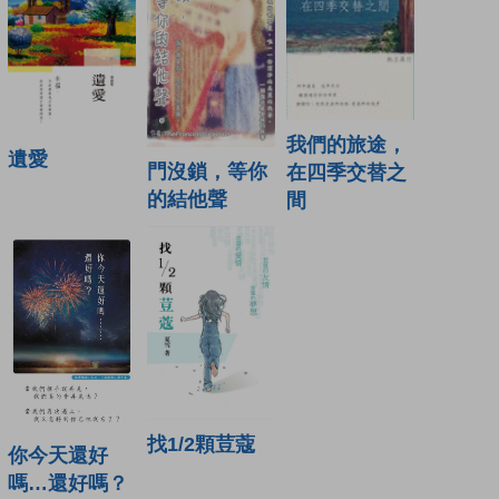
我們的旅途，
遺愛
門沒鎖，等你
在四季交替之
的結他聲
間
找1/2顆荳蔻
你今天還好
嗎…還好嗎？