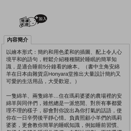
加入閱讀紀錄
內容簡介
以繪本形式：簡約和用色柔和的插圖、配上令人心
境平和的語句，輕鬆介紹種種關於睡眠的簡單知
識，是適合睡前5分鐘看的繪本。（書中主角安綿
羊在日本由雜貨店Honyara堂推出大量設計簡約又
可愛的生活用品，大受歡迎。）
一隻綿羊、兩隻綿羊…住在瑪莉婆婆的農場裡的安
綿羊與同伴們，雖然總是一派悠閒、對所有事都愛
理不理的樣子，卻會對你說出為你打氣的話語，使
你在一日辛勞後平靜心情。負責照顧小羊們的瑪莉
婆婆，更會教你簡單的睡眠知識，例如睡前習慣、