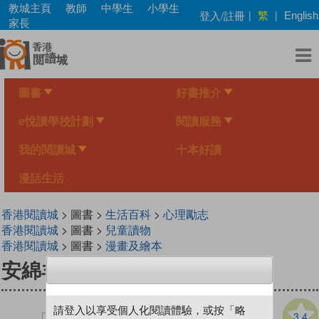
Skip
教城主頁
教師
中學生
小學生
繁
登入/註冊
|
|
English
to
家長
main
content
圖書
好書推介
e悅讀學校計劃
閱讀服務
我的閱讀城
十本好讀
漫話生活
香港閱讀城
> 圖書 >
生活百科
>
心理勵志
香港閱讀城
> 圖書 >
兒童讀物
香港閱讀城
> 圖書 >
漫畫及繪本
安綿羊
請登入以享受個人化閱讀體驗，或按「略
3.4