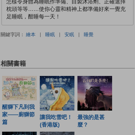
怎樣令身體為睡眠作準備、自製沐浴劑、正確選擇
枕頭等等……使你心靈和精神上都準備好來一覺充
足睡眠，酣睡每一天！
關鍵字詞：
繪本
|
睡眠
|
安眠
|
睡覺
相關書籍
醒獅下凡到我
家——廚獅節
讓我吃雪吧！
最強的是甚
篇
(香港版)
麼？