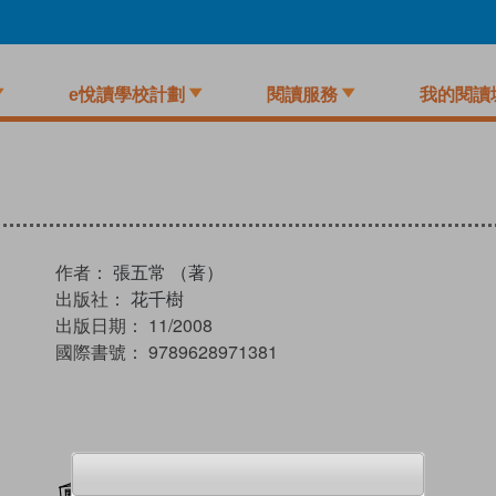
e悅讀學校計劃
閱讀服務
我的閱讀
作者：
張五常 （著）
出版社：
花千樹
出版日期：
11/2008
國際書號：
9789628971381
加入閱讀紀錄