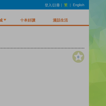
繁
登入/註冊
|
|
English
城
十本好讀
漫話生活
0