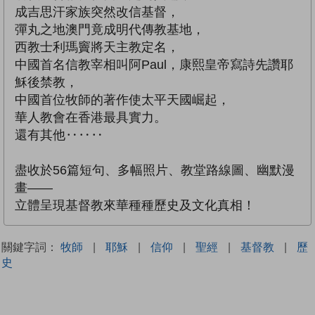
成吉思汗家族突然改信基督，
彈丸之地澳門竟成明代傳教基地，
西教士利瑪竇將天主教定名，
中國首名信教宰相叫阿Paul，康熙皇帝寫詩先讚耶
穌後禁教，
中國首位牧師的著作使太平天國崛起，
華人教會在香港最具實力。
還有其他‥‥‥
盡收於56篇短句、多幅照片、教堂路線圖、幽默漫
畫——
立體呈現基督教來華種種歷史及文化真相！
關鍵字詞：
牧師
|
耶穌
|
信仰
|
聖經
|
基督教
|
歷
史