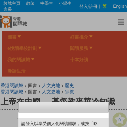
Skip
教城主頁
教師
中學生
小學生
繁
登入/註冊
|
|
English
to
家長
main
content
圖書
好書推介
e悅讀學校計劃
閱讀服務
我的閱讀城
十本好讀
漫話生活
香港閱讀城
> 圖書 >
人文史地
>
歷史
香港閱讀城
> 圖書 >
人文史地
>
宗教
上帝在中國──基督教來華冷知識
0
請登入以享受個人化閱讀體驗，或按「略