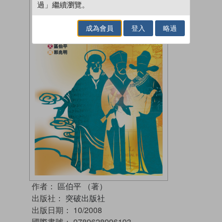
過」繼續瀏覽。
成為會員
登入
略過
作者：
區伯平 （著）
出版社：
突破出版社
出版日期：
10/2008
國際書號：
9789628996193