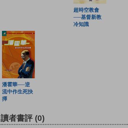
超時空教會
──基督新教
冷知識
潘霍華──逆
流中作生死抉
擇
讀者書評
(0)