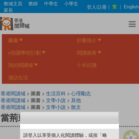
Skip
教城主頁
教師
中學生
小學生
繁
登入/註冊
|
|
English
to
家長
main
content
圖書
好書推介
e悅讀學校計劃
閱讀服務
我的閱讀城
十本好讀
漫話生活
香港閱讀城
> 圖書 >
生活百科
>
心理勵志
香港閱讀城
> 圖書 >
文學小說
>
其他
香港閱讀城
> 圖書 >
文學小說
>
散文
當荊棘闖進生命線
請登入以享受個人化閱讀體驗，或按「略
0