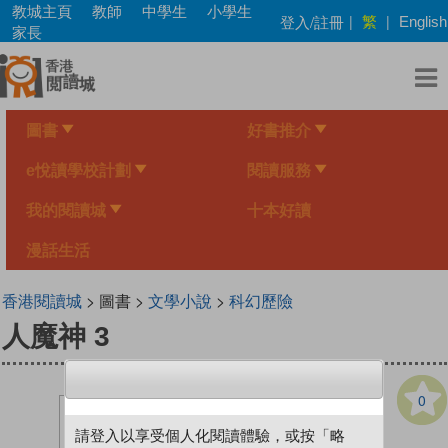
Skip
教城主頁
教師
中學生
小學生
繁
登入/註冊
|
|
English
to
家長
main
content
圖書
好書推介
e悅讀學校計劃
閱讀服務
我的閱讀城
十本好讀
漫話生活
香港閱讀城
> 圖書 >
文學小說
>
科幻歷險
人魔神 3
0
請登入以享受個人化閱讀體驗，或按「略