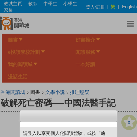
Skip
教城主頁
教師
中學生
小學生
繁
登入/註冊
|
|
English
to
家長
main
content
圖書
好書推介
e悅讀學校計劃
閱讀服務
我的閱讀城
十本好讀
漫話生活
香港閱讀城
> 圖書 >
文學小說
>
推理懸疑
破解死亡密碼──中國法醫手記
0
請登入以享受個人化閱讀體驗，或按「略