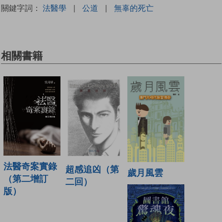
關鍵字詞：
法醫學
|
公道
|
無辜的死亡
相關書籍
法醫奇案實錄
超感追凶（第
歲月風雲
（第二增訂
二回）
版）