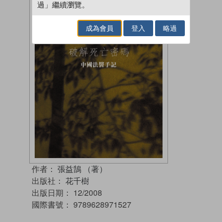
過」繼續瀏覽。
成為會員
登入
略過
作者：
張益鵠 （著）
出版社：
花千樹
出版日期：
12/2008
國際書號：
9789628971527