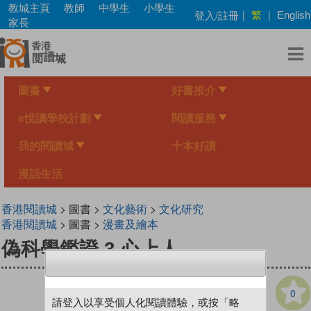
Skip
教城主頁
教師
中學生
小學生
繁
登入/註冊
|
|
English
to
家長
main
content
圖書
好書推介
e悅讀學校計劃
閱讀服務
我的閱讀城
十本好讀
漫話生活
香港閱讀城
> 圖書 >
文化藝術
>
文化研究
香港閱讀城
> 圖書 >
漫畫及繪本
偽科學鑑證 3 心上人
0
請登入以享受個人化閱讀體驗，或按「略