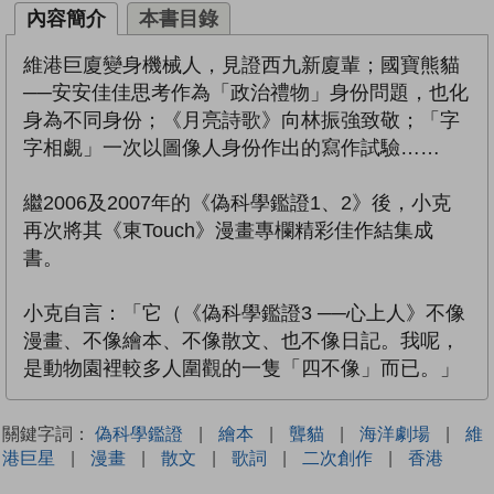
內容簡介
本書目錄
維港巨廈變身機械人，見證西九新廈輩；國寶熊貓
──安安佳佳思考作為「政治禮物」身份問題，也化
身為不同身份；《月亮詩歌》向林振強致敬；「字
字相覷」一次以圖像人身份作出的寫作試驗……
繼2006及2007年的《偽科學鑑證1、2》後，小克
再次將其《東Touch》漫畫專欄精彩佳作結集成
書。
小克自言：「它（《偽科學鑑證3 ──心上人》不像
漫畫、不像繪本、不像散文、也不像日記。我呢，
是動物園裡較多人圍觀的一隻「四不像」而已。」
關鍵字詞：
偽科學鑑證
|
繪本
|
聾貓
|
海洋劇場
|
維
港巨星
|
漫畫
|
散文
|
歌詞
|
二次創作
|
香港