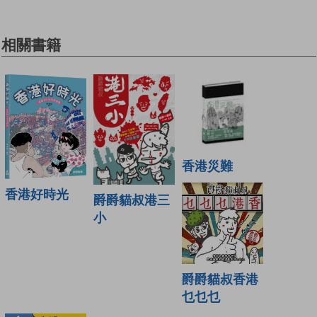
相關書籍
香港災難
香港好時光
爵爵貓叔港三
小
爵爵貓叔香港
乜乜乜