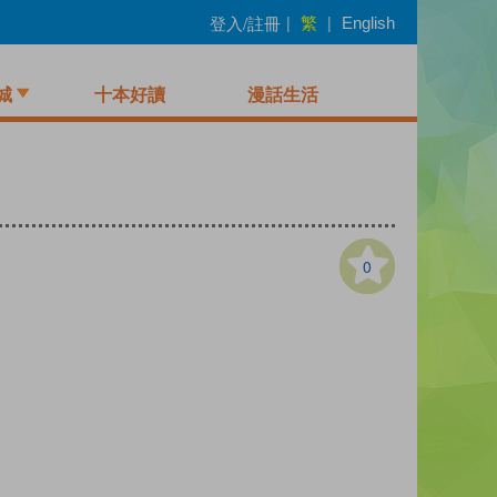
繁
登入/註冊
|
|
English
城
十本好讀
漫話生活
0