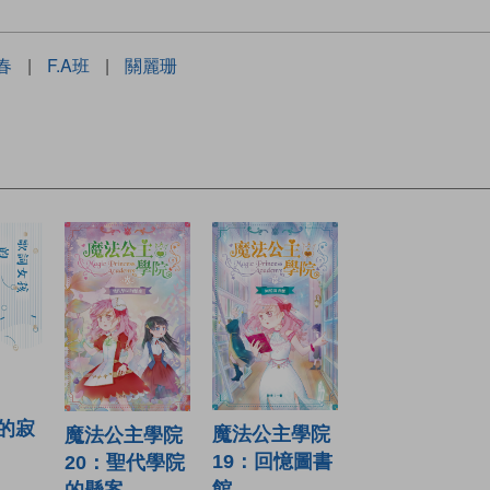
春
|
F.A班
|
關麗珊
的寂
魔法公主學院
魔法公主學院
19：回憶圖書
20：聖代學院
館
的懸案