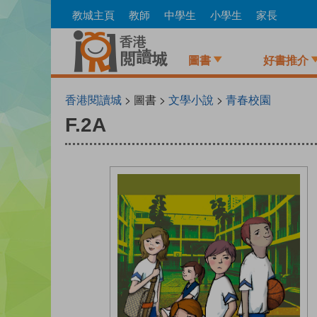
Skip
教城主頁
教師
中學生
小學生
家長
to
main
content
圖書
好書推介
香港閱讀城
> 圖書 >
文學小說
>
青春校園
F.2A