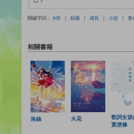
己？
關鍵字詞：
A班
|
校園
|
成長
|
小說
|
青
相關書籍
歌詞女孩
火花
洛絲
寞便條