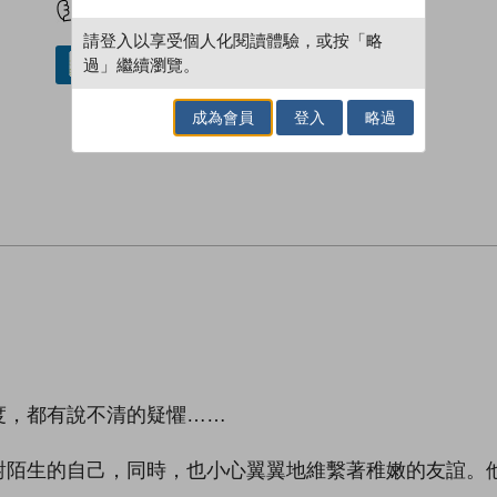
請登入以享受個人化閱讀體驗，或按「略
過」繼續瀏覽。
借閱實體書
成為會員
登入
略過
度，都有說不清的疑懼……
面對陌生的自己，同時，也小心翼翼地維繫著稚嫩的友誼。