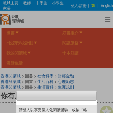
Skip
教城主頁
教師
中學生
小學生
繁
登入/註冊
|
|
English
to
家長
main
content
圖書
好書推介
e悅讀學校計劃
閱讀服務
我的閱讀城
十本好讀
漫話生活
香港閱讀城
> 圖書 >
社會科學
>
財經金融
香港閱讀城
> 圖書 >
生活百科
>
心理勵志
香港閱讀城
> 圖書 >
生活百科
>
生涯規劃
你有用腦投資嗎？
請登入以享受個人化閱讀體驗，或按「略
0