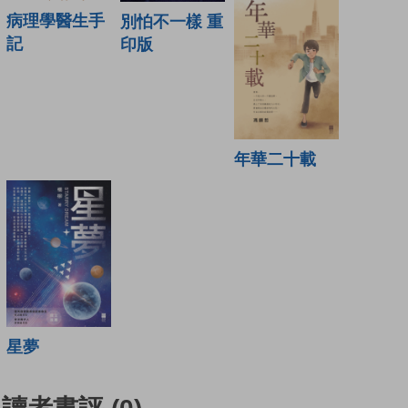
病理學醫生手
別怕不一樣 重
記
印版
年華二十載
星夢