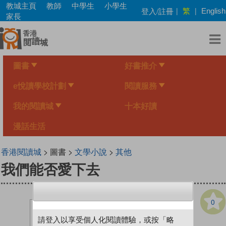
Skip
教城主頁
教師
中學生
小學生
繁
登入/註冊
|
|
English
to
家長
main
content
圖書
好書推介
e悅讀學校計劃
閱讀服務
我的閱讀城
十本好讀
漫話生活
香港閱讀城
> 圖書 >
文學小說
>
其他
我們能否愛下去
0
請登入以享受個人化閱讀體驗，或按「略