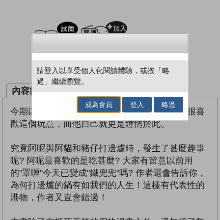
試閲
加入閱讀紀錄
借閱實體書
請登入以享受個人化閱讀體驗，或按「略
過」繼續瀏覽。
內容簡介
作者簡介
成為會員
登入
略過
今期以打邊爐為主題，皆因作者留意到香港人很喜
歡這個玩意，而他自己就更是鍾情於此。
究竟阿呢與阿貓和豬仔打邊爐時，發生了甚麼趣事
呢? 阿呢最喜歡的是吃甚麼? 大家有留意以前用
的"罩喱"今天已變成"鐵兜兜"嗎? 作者還會告訴你，
為何打邊爐的鍋有如我們的人生！這樣有代表性的
港物，作者又豈會錯過！