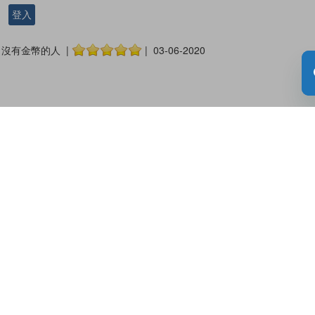
登入
沒有金幣的人 |
| 03-06-2020
關於教城
最新消息
教師
中學生
小學生
家長
人才招募
聯絡我們
服務承諾
教城電子報
私隱政策聲明
服務條款
版權及知識產權政策
免責聲明
促進種族平等政策
無障礙網站設計