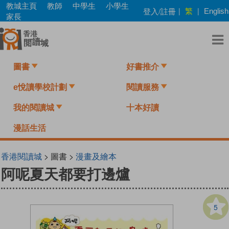
Skip
教城主頁
教師
中學生
小學生
繁
登入/註冊
|
|
English
to
家長
main
content
圖書
好書推介
e悅讀學校計劃
閱讀服務
我的閱讀城
十本好讀
漫話生活
香港閱讀城
> 圖書 >
漫畫及繪本
阿呢夏天都要打邊爐
5