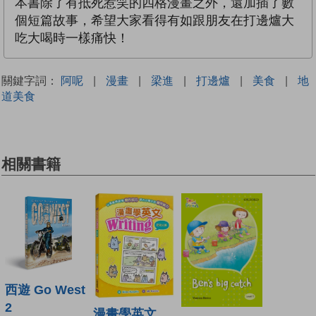
本書除了有抵死惹笑的四格漫畫之外，還加插了數
個短篇故事，希望大家看得有如跟朋友在打邊爐大
吃大喝時一樣痛快！
關鍵字詞：
阿呢
|
漫畫
|
梁進
|
打邊爐
|
美食
|
地
道美食
相關書籍
西遊 Go West
2
漫畫學英文