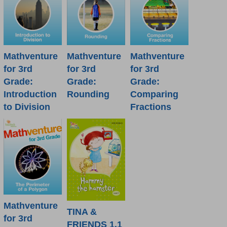
Mathventure
Mathventure
Mathventure
for 3rd
for 3rd
for 3rd
Grade:
Grade:
Grade:
Introduction
Rounding
Comparing
to Division
Fractions
Mathventure
TINA &
for 3rd
FRIENDS 1.1