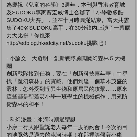
為慶祝《兒童的科學》3週年，本刊與香港教育城
及SUDOKU專家曹宏威博士合辦了「小學數多酷
SUDOKU大賽」，並在十月時圓滿結束。當天共雲
集了40名SUDOKU高手，在30分鐘內上演了一幕腦
力大比拼！你也來
http://edblog.hkedcity.net/sudoku挑戰吧！
- 小論文．大發明：創新戰隊勇闖魔幻森林５大機
關
創新戰隊接到任務，要在「創新科技嘉年華」中尋
找「魔幻森林」的寶藏。他們到達一個草木茂盛的
叢林，怎料受到怪異生物和原居民的攻擊……原來
這些都是聖若瑟小學一班學生的機械傑作，用來防
衛森林的和平！
- 科幻漫畫：冰河時期過聖誕
小康一行人跟聖誕老人每年一度的約會！今次的目
的地竟然是過去的冰河時期！在那裡等候著小康