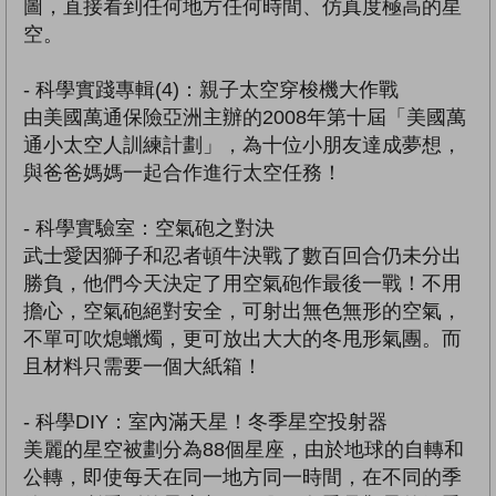
圖，直接看到任何地方任何時間、仿真度極高的星
空。
- 科學實踐專輯(4)：親子太空穿梭機大作戰
由美國萬通保險亞洲主辦的2008年第十屆「美國萬
通小太空人訓練計劃」，為十位小朋友達成夢想，
與爸爸媽媽一起合作進行太空任務！
- 科學實驗室：空氣砲之對決
武士愛因獅子和忍者頓牛決戰了數百回合仍未分出
勝負，他們今天決定了用空氣砲作最後一戰！不用
擔心，空氣砲絕對安全，可射出無色無形的空氣，
不單可吹熄蠟燭，更可放出大大的冬甩形氣團。而
且材料只需要一個大紙箱！
- 科學DIY：室內滿天星！冬季星空投射器
美麗的星空被劃分為88個星座，由於地球的自轉和
公轉，即使每天在同一地方同一時間，在不同的季