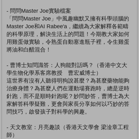
- 問問Master Joe實驗檔案
「問問Master Joe」中風趣幽默又擁有科學頭腦的
Master Joe和AI Rabee'a，繼續為大家解釋各範疇
的科學原理，解決生活上的問題！今期教大家如何
用雞蛋做實驗，令熟蛋自動塞進瓶子裡，令生雞蛋
將油和白醋混合！
- 曹博士知問識答：人狗能對話嗎？（香港中文大
學生物化學系客席教授 曹宏威博士）
這世界有沒有人聽得明狗說甚麼？為甚麼藥物能夠
治療身體？為甚麼人們在運動場賽跑時，總是逆時
針跑，而不是順時針跑呢？妙問妙答，曹博士為大
家解答科學疑難，更會與家長分享如何以巧妙的答
問技巧，啟發孩子對科學的興趣。
- 天文教室：月亮趣談（香港天文學會 梁淦章工程
師）