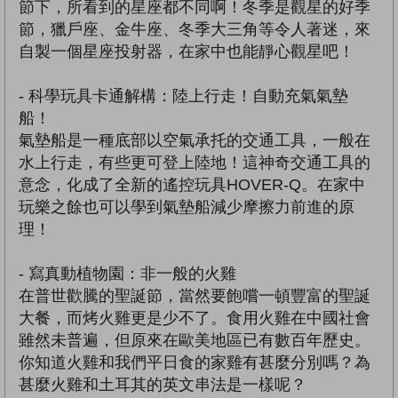
節下，所看到的星座都不同啊！冬季是觀星的好季
節，獵戶座、金牛座、冬季大三角等令人著迷，來
自製一個星座投射器，在家中也能靜心觀星吧！
- 科學玩具卡通解構：陸上行走！自動充氣氣墊
船！
氣墊船是一種底部以空氣承托的交通工具，一般在
水上行走，有些更可登上陸地！這神奇交通工具的
意念，化成了全新的遙控玩具HOVER-Q。在家中
玩樂之餘也可以學到氣墊船減少摩擦力前進的原
理！
- 寫真動植物園：非一般的火雞
在普世歡騰的聖誕節，當然要飽嚐一頓豐富的聖誕
大餐，而烤火雞更是少不了。食用火雞在中國社會
雖然未普遍，但原來在歐美地區已有數百年歷史。
你知道火雞和我們平日食的家雞有甚麼分別嗎？為
甚麼火雞和土耳其的英文串法是一樣呢？