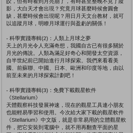
皎，但有時看到月亮崩了，有時甚至整晚不見了蹤
影，大白天才會出現？究竟月球甚麼時候會圓會
缺，甚麼時候會出現呢？用日月天文台教材，就可
以追蹤月球，明瞭月球運行與盈虧的關係！
- 科學實踐專輯(2)：人類上月球之夢
天上的月光令人充滿奇想，我國自古已有很多關於
月光的傳說。人類為滿足好奇心和開發太空資源，
自半世紀前已開始進行月球探索。我們來看看美
國、前蘇聯、中國、日本、歐洲和印度等地，由以
前至未來的月球探索計劃吧！
- 科學實踐專輯(3)：免費下載觀星軟件
《Stellarium》
天體觀察科技發展神速，現在的觀星工具連小朋友
也能輕易學習和使用。今次給大家下載的觀星軟件
《Stellarium》中文版，就是非常易用的立體觀星軟
件，把它安裝到電腦中，就不用再翻查平面的星