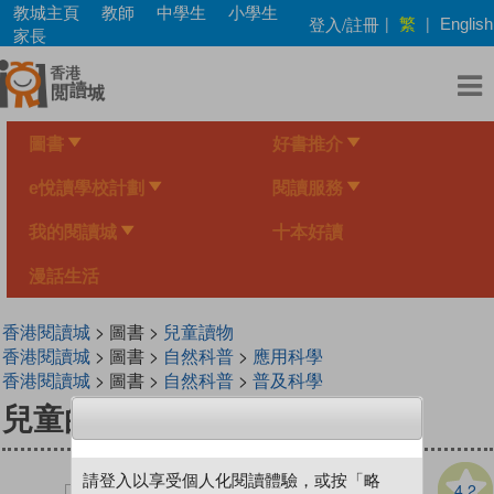
Skip
教城主頁
教師
中學生
小學生
繁
登入/註冊
|
|
English
to
家長
main
content
圖書
好書推介
e悅讀學校計劃
閱讀服務
我的閱讀城
十本好讀
漫話生活
香港閱讀城
> 圖書 >
兒童讀物
香港閱讀城
> 圖書 >
自然科普
>
應用科學
香港閱讀城
> 圖書 >
自然科普
>
普及科學
兒童的科學(教材版) 44
請登入以享受個人化閱讀體驗，或按「略
4.2