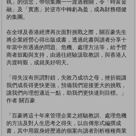
執」的信念，帶領集團一一渡過難關，令「時富金
融」及「實惠」於逆市中轉虧為盈，成為財務穩健
的集團。
在全球及香港經濟再次面對挑戰之際，關百豪先生
將企業經營心得出版成書，透過此書與讀者分享十
年當中所遇過的問題、危機、處理方法等，給予營
商者鼓勵與支持，由過往經驗汲取教訓，與香港人
共渡時艱，成就美好明天。
「得失沒有所謂對錯，失敗乃成功之母，挫折能讓
我們成長得更快更強，預備我們迎接更大的挑戰，
讓我們向理想邁近一點，助我們更快達到目標。」
作者 關百豪
「百豪將這十年來管理企業之經驗教訓、處理危機
的方法及對人生思考之得失，以自傳形式編撰成
書，其中用親身經歷過的個案向讀者剖析種種商業