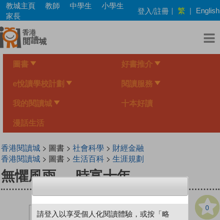
Skip
教城主頁
教師
中學生
小學生
繁
登入/註冊
|
|
English
to
家長
main
content
圖書
好書推介
e悅讀學校計劃
閱讀服務
我的閱讀城
十本好讀
漫話生活
香港閱讀城
> 圖書 >
社會科學
>
財經金融
香港閱讀城
> 圖書 >
生活百科
>
生涯規劃
無懼風雨──時富十年
0
請登入以享受個人化閱讀體驗，或按「略