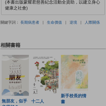
(本書出版蒙耀君慈善紀念活動全資助，以建立身心
健康之社會)
關鍵字詞：
長期病患者
|
生命價值
|
逆境
|
人際關係
相關書籍
新手校長的情
無朋友，似乎
十二人
書