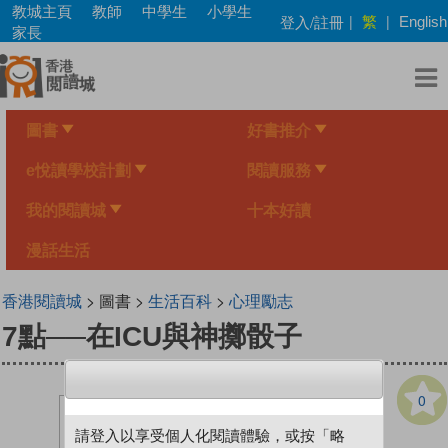
Skip
教城主頁
教師
中學生
小學生
繁
登入/註冊
|
|
English
to
家長
main
content
圖書
好書推介
e悅讀學校計劃
閱讀服務
我的閱讀城
十本好讀
漫話生活
香港閱讀城
> 圖書 >
生活百科
>
心理勵志
7點──在ICU與神擲骰子
0
請登入以享受個人化閱讀體驗，或按「略