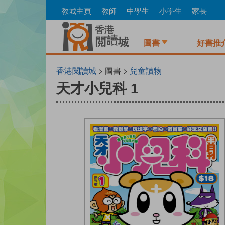
Skip
教城主頁
教師
中學生
小學生
家長
to
main
content
圖書
好書推
香港閱讀城
> 圖書 >
兒童讀物
天才小兒科 1