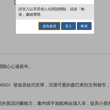
請登入以享受個人化閱讀體驗，或按「略
過」繼續瀏覽。
成為會員
登入
略過
開開心心過新年。
AMIGO》發放原始式笑彈，活潑可愛的森巴來到文明都市
活的英語詞彙能力，書內填字遊戲將由淺入深，提高小朋