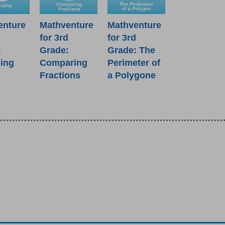
Mathventure
enture
Mathventure
for 3rd
d
for 3rd
Grade: The
:
Grade:
Perimeter of
ing
Comparing
a Polygone
Fractions