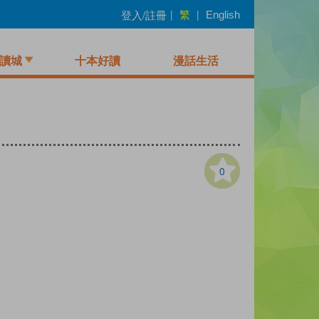
繁
登入/註冊
|
|
English
讀城
十本好讀
漫話生活
0