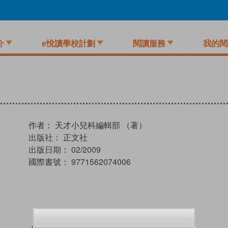
介
e悅讀學校計劃
閱讀服務
我的閱
作者：
天才小兒科編輯部 （著）
出版社：
正文社
出版日期：
02/2009
國際書號：
9771562074006
試閲
加入閱讀紀錄