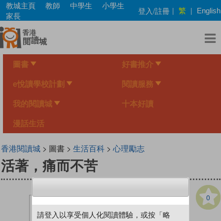
Skip
教城主頁
教師
中學生
小學生
繁
登入/註冊
|
|
English
to
家長
main
content
圖書
好書推介
e悅讀學校計劃
閱讀服務
我的閱讀城
十本好讀
漫話生活
香港閱讀城
> 圖書 >
生活百科
>
心理勵志
活著，痛而不苦
0
請登入以享受個人化閱讀體驗，或按「略