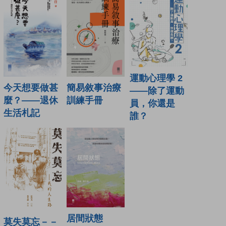
運動心理學 2
今天想要做甚
簡易敘事治療
——除了運動
麼？——退休
訓練手冊
員，你還是
生活札記
誰？
居間狀態
莫失莫忘－－