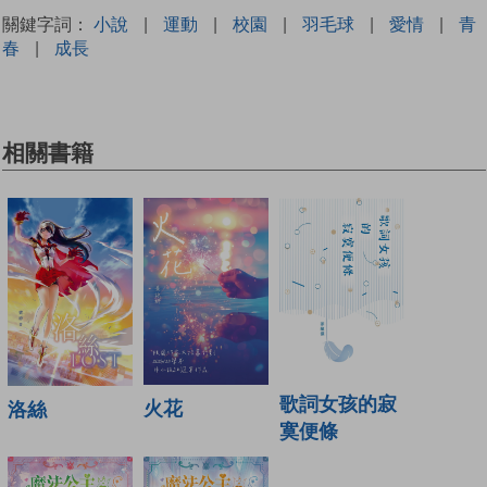
關鍵字詞：
小說
|
運動
|
校園
|
羽毛球
|
愛情
|
青
春
|
成長
相關書籍
歌詞女孩的寂
火花
洛絲
寞便條