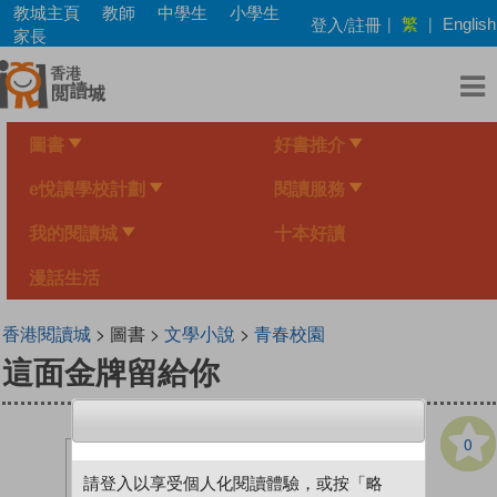
Skip
教城主頁
教師
中學生
小學生
繁
登入/註冊
|
|
English
to
家長
main
content
圖書
好書推介
e悅讀學校計劃
閱讀服務
我的閱讀城
十本好讀
漫話生活
香港閱讀城
> 圖書 >
文學小說
>
青春校園
這面金牌留給你
0
請登入以享受個人化閱讀體驗，或按「略