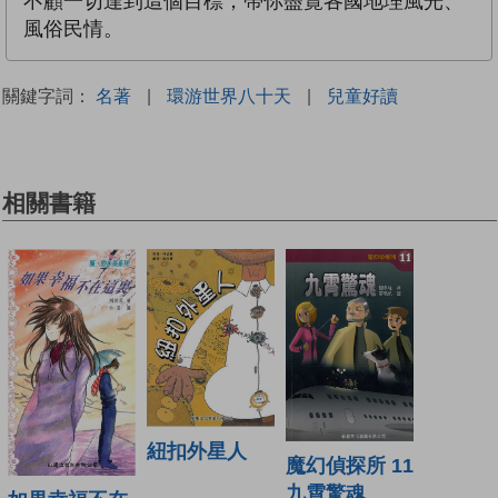
不顧一切達到這個目標，帶你盡覽各國地理風光、
風俗民情。
關鍵字詞：
名著
|
環游世界八十天
|
兒童好讀
相關書籍
紐扣外星人
魔幻偵探所 11
九霄驚魂