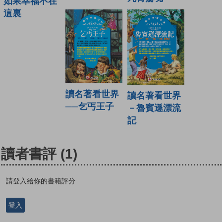
如果幸福不在
這裏
讀名著看世界
讀名著看世界
──乞丐王子
－魯賓遜漂流
記
讀者書評
(1)
請登入給你的書籍評分
登入