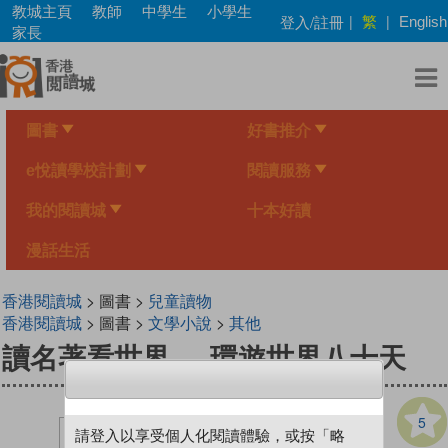
Skip
教城主頁
教師
中學生
小學生
繁
登入/註冊
|
|
English
to
家長
main
content
圖書
好書推介
e悅讀學校計劃
閱讀服務
我的閱讀城
十本好讀
漫話生活
香港閱讀城
> 圖書 >
兒童讀物
香港閱讀城
> 圖書 >
文學小說
>
其他
讀名著看世界──環遊世界八十天
5
請登入以享受個人化閱讀體驗，或按「略